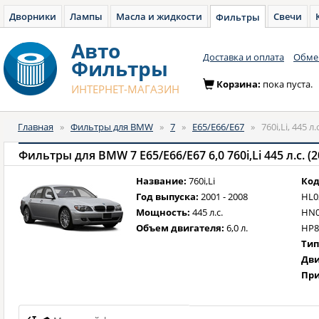
Дворники
Лампы
Масла и жидкости
Свечи
Фильтры
Авто
Доставка и оплата
Обмен
Фильтры
Корзина:
пока пуста.
ИНТЕРНЕТ-МАГАЗИН
Главная
»
Фильтры для BMW
»
7
»
E65/E66/E67
»
760i,Li, 445 л
Фильтры для BMW 7 E65/E66/E67 6,0 760i,Li 445 л.с. (
Название:
760i,Li
Код
Год выпуска:
2001 - 2008
HL0
Мощность:
445 л.с.
HN0
Объем двигателя:
6,0 л.
HP8
Тип
Дви
При