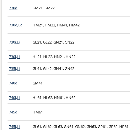
730d
GM21, GM22
730d,Ld
HM21, HM22, HM41, HM42
730i,Li
GL21, GL22, GN21, GN22
730i,Li
HL21, HL22, HN21, HN22
735i,Li
GL41, GL42, GN41, GN42
740d
GM41
740i,Li
HL61, HL62, HN61, HN62
745d
HM61
745i,Li
GL61, GL62, GL63, GN61, GN62, GN63, GP61, GP62, HP61