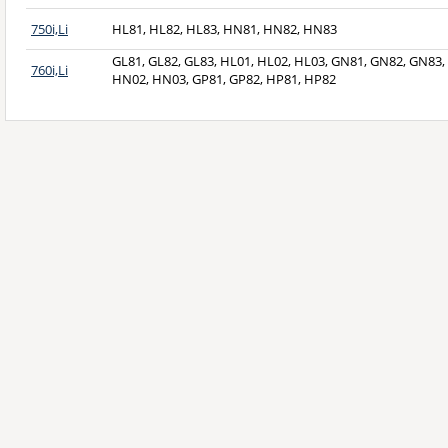
750i,Li
HL81, HL82, HL83, HN81, HN82, HN83
GL81, GL82, GL83, HL01, HL02, HL03, GN81, GN82, GN83,
760i,Li
HN02, HN03, GP81, GP82, HP81, HP82