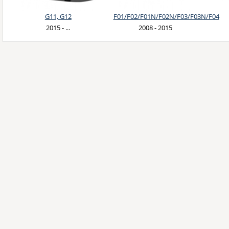
G11, G12
F01/F02/F01N/F02N/F03/F03N/F04
2015 - ...
2008 - 2015