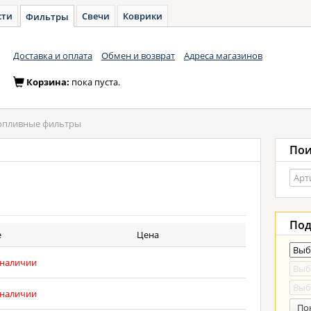
сти
Свечи
Коврики
Фильтры
Доставка и оплата
Обмен и возврат
Адреса магазинов
Корзина:
пока пуста.
опливные фильтры
Пои
Под
е
Цена
 наличии
 наличии
По