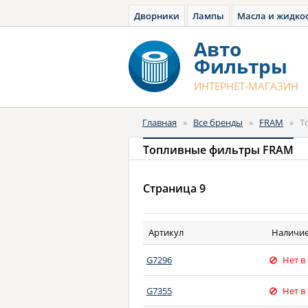
Дворники
Лампы
Масла и жидко
Авто
Фильтры
ИНТЕРНЕТ-МАГАЗИН
Главная
»
Все бренды
»
FRAM
»
Т
Топливные фильтры FRAM
Страница 9
Артикул
Наличи
G7296
Нет в
G7355
Нет в