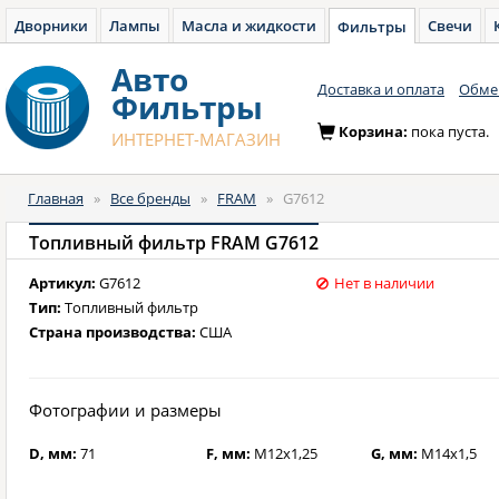
Дворники
Лампы
Масла и жидкости
Свечи
Фильтры
Авто
Доставка и оплата
Обмен
Фильтры
Корзина:
пока пуста.
ИНТЕРНЕТ-МАГАЗИН
Главная
»
Все бренды
»
FRAM
»
G7612
Топливный фильтр FRAM G7612
Артикул:
G7612
Нет в наличии
Тип:
Топливный фильтр
Страна производства:
США
Фотографии и размеры
D, мм:
71
F, мм:
M12x1,25
G, мм:
M14x1,5