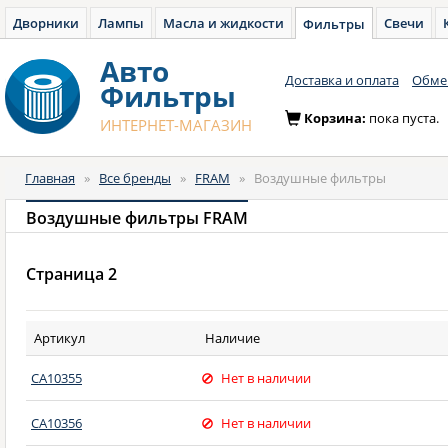
Дворники
Лампы
Масла и жидкости
Свечи
Фильтры
Авто
Доставка и оплата
Обмен
Фильтры
Корзина:
пока пуста.
ИНТЕРНЕТ-МАГАЗИН
Главная
»
Все бренды
»
FRAM
»
Воздушные фильтры
Воздушные фильтры FRAM
Страница 2
Артикул
Наличие
CA10355
Нет в наличии
CA10356
Нет в наличии