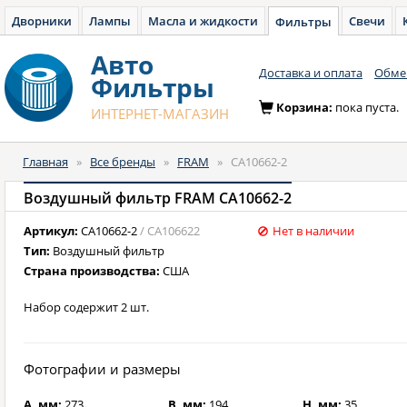
Дворники
Лампы
Масла и жидкости
Свечи
Фильтры
Авто
Доставка и оплата
Обмен
Фильтры
Корзина:
пока пуста.
ИНТЕРНЕТ-МАГАЗИН
Главная
»
Все бренды
»
FRAM
»
CA10662-2
Воздушный фильтр FRAM CA10662-2
Артикул:
CA10662-2
/ CA106622
Нет в наличии
Тип:
Воздушный фильтр
Страна производства:
США
Набор содержит 2 шт.
Фотографии и размеры
A, мм:
273
B, мм:
194
H, мм:
35