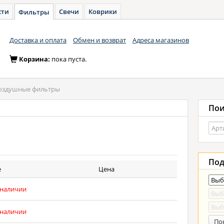
сти
Свечи
Коврики
Фильтры
Доставка и оплата
Обмен и возврат
Адреса магазинов
Корзина:
пока пуста.
оздушные фильтры
Пои
Под
е
Цена
 наличии
 наличии
По