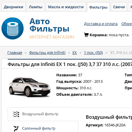
Дворники
Лампы
Масла и жидкости
Свечи
Фильтры
Авто
Доставка и оплата
Обмен
Фильтры
Корзина:
пока пуста.
ИНТЕРНЕТ-МАГАЗИН
Главная
»
Фильтры для Infiniti
»
EX
»
1 пок. (J50)
»
37, 310 л.с.
Фильтры для Infiniti EX 1 пок. (J50) 3,7 37 310 л.с. (
Название:
37
Тип
Год выпуска:
2007 - 2013
Дви
Мощность:
310 л.с.
При
Объем двигателя:
3,7 л.
Воздушный фильтр
Воздушный фильтр 
Артикул:
16546-JK20A
Салонный фильтр