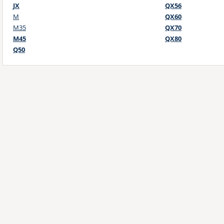
JX
QX56
M
QX60
M35
QX70
M45
QX80
Q50