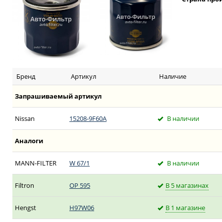
Бренд
Артикул
Наличие
Запрашиваемый артикул
Nissan
15208-9F60A
В наличии
Аналоги
MANN-FILTER
W 67/1
В наличии
Filtron
OP 595
В 5 магазинах
Hengst
H97W06
В 1 магазине