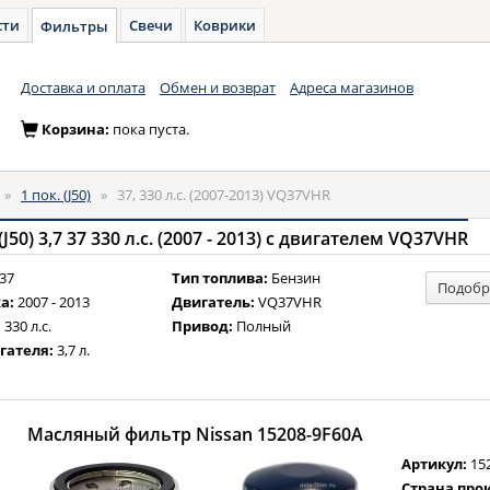
сти
Свечи
Коврики
Фильтры
Доставка и оплата
Обмен и возврат
Адреса магазинов
Корзина:
пока пуста.
»
1 пок. (J50)
»
37, 330 л.с. (2007-2013) VQ37VHR
(J50) 3,7 37 330 л.с. (2007 - 2013) с двигателем VQ37VHR
37
Тип топлива:
Бензин
Подобр
а:
2007 - 2013
Двигатель:
VQ37VHR
:
330 л.с.
Привод:
Полный
гателя:
3,7 л.
Масляный фильтр Nissan 15208-9F60A
Артикул:
15
Страна про