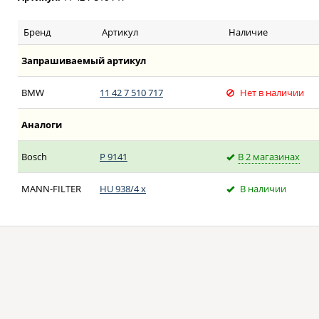
Бренд
Артикул
Наличие
Запрашиваемый артикул
BMW
11 42 7 510 717
Нет в наличии
Аналоги
Bosch
P 9141
В 2 магазинах
MANN-FILTER
HU 938/4 x
В наличии