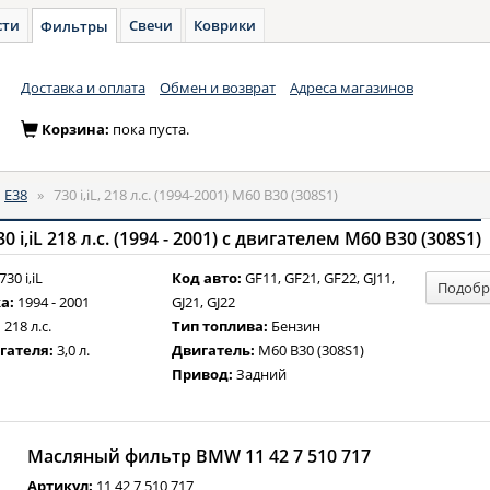
сти
Свечи
Коврики
Фильтры
Доставка и оплата
Обмен и возврат
Адреса магазинов
Корзина:
пока пуста.
»
E38
»
730 i,iL, 218 л.с. (1994-2001) M60 B30 (308S1)
i,iL 218 л.с. (1994 - 2001) с двигателем M60 B30 (308S1)
730 i,iL
Код авто:
GF11, GF21, GF22, GJ11,
Подобр
а:
1994 - 2001
GJ21, GJ22
:
218 л.с.
Тип топлива:
Бензин
гателя:
3,0 л.
Двигатель:
M60 B30 (308S1)
Привод:
Задний
Масляный фильтр BMW 11 42 7 510 717
Артикул:
11 42 7 510 717