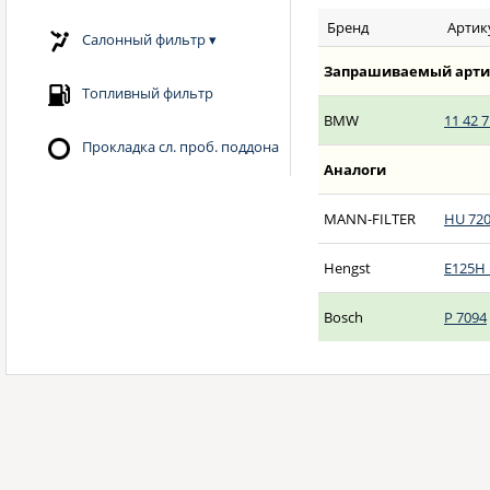
Бренд
Артик
Салонный фильтр
▾
Запрашиваемый арти
Топливный фильтр
BMW
11 42 7
Прокладка сл. проб. поддона
Аналоги
MANN-FILTER
HU 720
Hengst
E125H
Bosch
P 7094