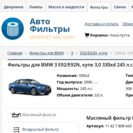
Дворники
Лампы
Масла и жидкости
Свечи
Фильтры
Авто
Доставка и оплата
Обмен
Фильтры
Корзина:
пока пуста.
ИНТЕРНЕТ-МАГАЗИН
Главная
»
Фильтры для BMW
»
3
»
E92/E92N, купе
»
330xd, 245
Фильтры для BMW 3 E92/E92N, купе 3,0 330xd 245 л.с. 
Название:
330xd
Тип
Год выпуска:
2006 - ...
Дви
Мощность:
245 л.с.
306
Объем двигателя:
3,0 л.
При
Масляный фильтр
Масляный фильтр B
Артикул:
11 42 7 808 443
Воздушный фильтр