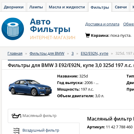
Дворники
Лампы
Масла и жидкости
Свечи
Фильтры
Авто
Доставка и оплата
Обмен
Фильтры
Корзина:
пока пуста.
ИНТЕРНЕТ-МАГАЗИН
Главная
»
Фильтры для BMW
»
3
»
E92/E92N, купе
»
325d, 197 
Фильтры для BMW 3 E92/E92N, купе 3,0 325d 197 л.с. (
Название:
325d
Тип
Год выпуска:
2006 - ...
Дви
Мощность:
197 л.с.
При
Объем двигателя:
3,0 л.
Масляный фильтр
Масляный фильтр B
Артикул:
11 42 7 788 460
Воздушный фильтр