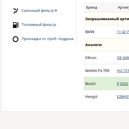
Бренд
Артик
Салонный фильтр
▾
Запрашиваемый арти
Топливный фильтр
BMW
11 42 7
Прокладка сл. проб. поддона
Аналоги
Filtron
OE 649
MANN-FILTER
HU 721
Bosch
P 9252
Hengst
E28H0