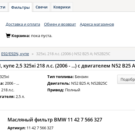
сти
Свечи
Коврики
Фильтры
Доставка и оплата
Обмен и возврат
Адреса магазинов
Корзина:
пока пуста.
»
E92/E92N, купе
»
325xi, 218 л.с. (2006-) N52 B25 A; N52B25C
пе 2,5 325xi 218 л.с. (2006 - ...) с двигателем N52 B25 
325xi
Тип топлива:
Бензин
Подобр
а:
2006 - ...
Двигатель:
N52 B25 A; N52B25C
:
218 л.с.
Привод:
Полный
гателя:
2,5 л.
Масляный фильтр BMW 11 42 7 566 327
Артикул:
11 42 7 566 327