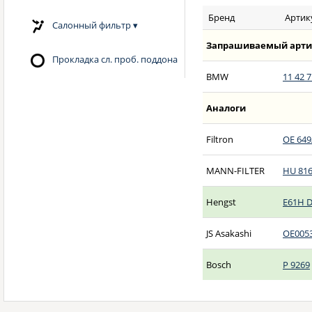
Бренд
Артик
Салонный фильтр
▾
Запрашиваемый арти
Прокладка сл. проб. поддона
BMW
11 42 7
Аналоги
Filtron
OE 649
MANN-FILTER
HU 816
Hengst
E61H 
JS Asakashi
OE005
Bosch
P 9269