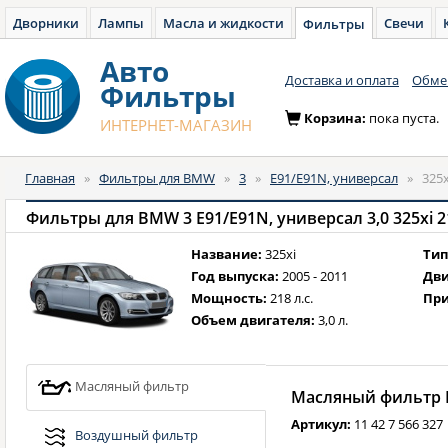
Дворники
Лампы
Масла и жидкости
Свечи
Фильтры
Авто
Доставка и оплата
Обмен
Фильтры
Корзина:
пока пуста.
ИНТЕРНЕТ-МАГАЗИН
Главная
»
Фильтры для BMW
»
3
»
E91/E91N, универсал
»
325x
Фильтры для BMW 3 E91/E91N, универсал 3,0 325xi 218
Название:
325xi
Тип
Год выпуска:
2005 - 2011
Дви
Мощность:
218 л.с.
При
Объем двигателя:
3,0 л.
Масляный фильтр
Масляный фильтр B
Артикул:
11 42 7 566 327
Воздушный фильтр