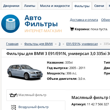
Дворники
Лампы
Масла и жидкости
Свечи
Фильтры
Авто
Доставка и оплата
Обмен
Фильтры
Корзина:
пока пуста.
ИНТЕРНЕТ-МАГАЗИН
Главная
»
Фильтры для BMW
»
3
»
E91/E91N, универсал
»
335x
Фильтры для BMW 3 E91/E91N, универсал 3,0 335xi 306
Название:
335xi
Тип
Год выпуска:
2005 - 2011
Дви
Мощность:
306 л.с.
При
Объем двигателя:
3,0 л.
Масляный фильтр
Масляный фильтр B
Артикул:
11 42 7 566 327
Воздушный фильтр