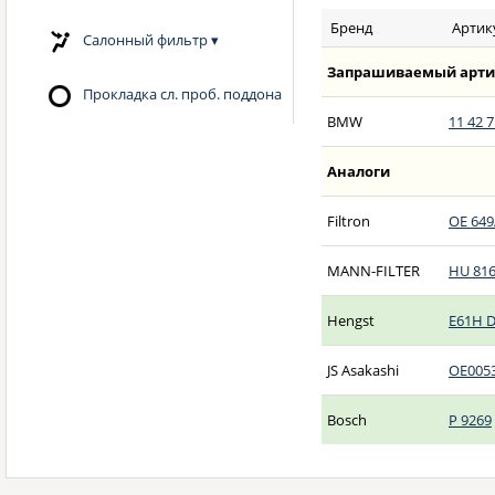
Бренд
Артик
Салонный фильтр
▾
Запрашиваемый арти
Прокладка сл. проб. поддона
BMW
11 42 7
Аналоги
Filtron
OE 649
MANN-FILTER
HU 816
Hengst
E61H 
JS Asakashi
OE005
Bosch
P 9269