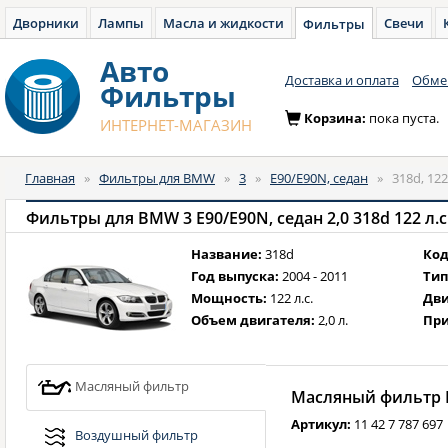
Дворники
Лампы
Масла и жидкости
Свечи
Фильтры
Авто
Доставка и оплата
Обмен
Фильтры
Корзина:
пока пуста.
ИНТЕРНЕТ-МАГАЗИН
Главная
»
Фильтры для BMW
»
3
»
E90/E90N, седан
»
318d, 122
Фильтры для BMW 3 E90/E90N, седан 2,0 318d 122 л.с.
Название:
318d
Код
Год выпуска:
2004 - 2011
Тип
Мощность:
122 л.с.
Дви
Объем двигателя:
2,0 л.
При
Масляный фильтр
Масляный фильтр B
Артикул:
11 42 7 787 697
Воздушный фильтр