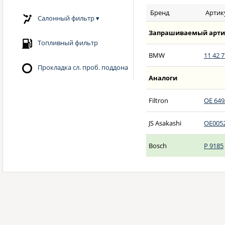
Бренд
Артик
Салонный фильтр
▾
Запрашиваемый арти
Топливный фильтр
BMW
11 42 7
Прокладка сл. проб. поддона
Аналоги
Filtron
OE 649
JS Asakashi
OE005
Bosch
P 9185