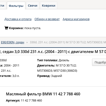
сти
Свечи
Коврики
Фильтры
Доставка и оплата
Обмен и возврат
Адреса магазинов
Корзина:
пока пуста.
»
E90/E90N, седан
»
330d, 231 л.с. (2004-2011) M 57 D 30 TU2; M57306D3; 
330d
Тип топлива:
Дизель
Подобр
а:
2004 - 2011
Двигатель:
M 57 D 30 TU2;
:
231 л.с.
M57306D3; M57 D30 (306D3)
гателя:
3,0 л.
Привод:
Задний
Масляный фильтр BMW 11 42 7 788 460
Артикул:
11 42 7 788 460