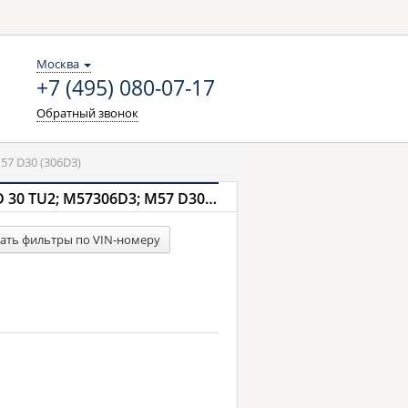
Москва
+7 (495) 080-07-17
Обратный звонок
M57 D30 (306D3)
Фильтры для BMW 3 E90/E90N, седан 3,0 330d 231 л.с. (2004 - 2011) с двигателем M 57 D 30 TU2; M57306D3; M57 D30 (306D3)
ать фильтры по VIN-номеру