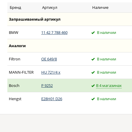
Бренд
Артикул
Наличие
Запрашиваемый артикул
BMW
11 42 7 788 460
В наличии
Аналоги
Filtron
OE 649/8
В наличии
MANN-FILTER
HU 721/4 x
В наличии
Bosch
P 9252
В 4 магазинах
Hengst
E28H01 D26
В наличии