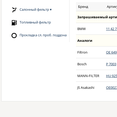
Бренд
Артик
Салонный фильтр
▾
Запрашиваемый арти
Топливный фильтр
BMW
11 42 7
Прокладка сл. проб. поддона
Аналоги
Filtron
OE 649
Bosch
P 7003
MANN-FILTER
HU 925
JS Asakashi
OE002