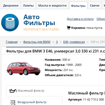
Дворники
Лампы
Масла и жидкости
Свечи
Фильтры
Авто
Доставка и оплата
Обмен
Фильтры
Корзина:
пока пуста.
ИНТЕРНЕТ-МАГАЗИН
Главная
»
Фильтры для BMW
»
3
»
E46, универсал
»
330 xi, 23
Фильтры для BMW 3 E46, универсал 3,0 330 xi 231 л.с.
Название:
330 xi
Тип
Год выпуска:
1999 - 2005
Дви
Мощность:
231 л.с.
При
Объем двигателя:
3,0 л.
Масляный фильтр
Масляный фильтр B
Артикул:
11 42 7 512 300
Воздушный фильтр