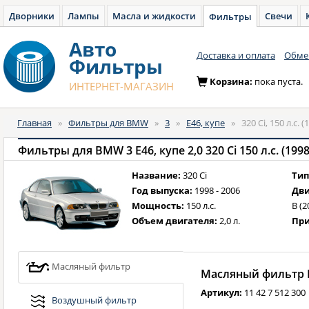
Дворники
Лампы
Масла и жидкости
Свечи
Фильтры
Авто
Доставка и оплата
Обмен
Фильтры
Корзина:
пока пуста.
ИНТЕРНЕТ-МАГАЗИН
Главная
»
Фильтры для BMW
»
3
»
E46, купе
»
320 Ci, 150 л.с. 
Фильтры для BMW 3 E46, купе 2,0 320 Ci 150 л.с. (1998
Название:
320 Ci
Тип
Год выпуска:
1998 - 2006
Дви
Мощность:
150 л.с.
B (2
Объем двигателя:
2,0 л.
При
Масляный фильтр
Масляный фильтр B
Артикул:
11 42 7 512 300
Воздушный фильтр