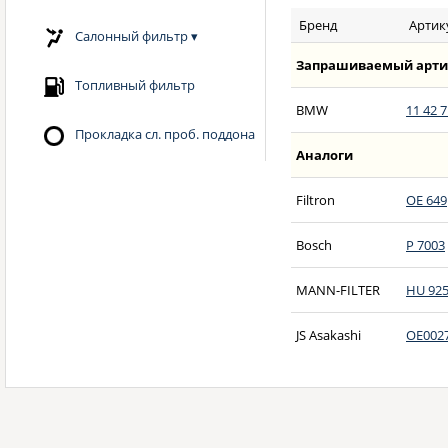
Бренд
Артик
Салонный фильтр
▾
Запрашиваемый арти
Топливный фильтр
BMW
11 42 7
Прокладка сл. проб. поддона
Аналоги
Filtron
OE 649
Bosch
P 7003
MANN-FILTER
HU 925
JS Asakashi
OE002