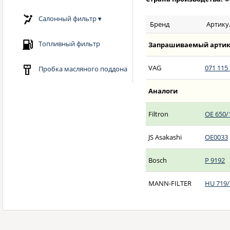
Салонный фильтр
▾
Бренд
Артику
Топливный фильтр
Запрашиваемый артик
VAG
071 115
Пробка масляного поддона
Аналоги
Filtron
OE 650/
JS Asakashi
OE0033
Bosch
P 9192
MANN-FILTER
HU 719/