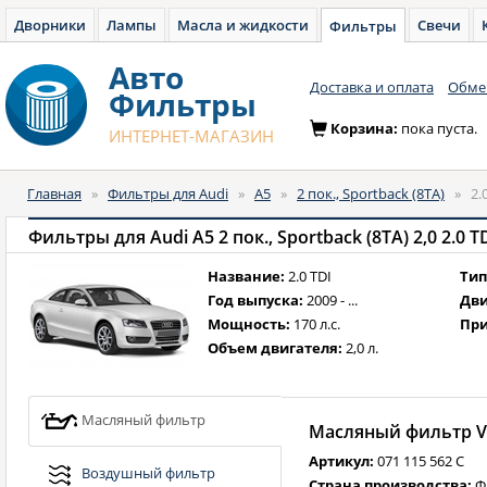
Дворники
Лампы
Масла и жидкости
Свечи
Фильтры
Авто
Доставка и оплата
Обмен
Фильтры
Корзина:
пока пуста.
ИНТЕРНЕТ-МАГАЗИН
Главная
»
Фильтры для Audi
»
A5
»
2 пок., Sportback (8TA)
»
2.
Фильтры для Audi A5 2 пок., Sportback (8TA) 2,0 2.0 TDI
Название:
2.0 TDI
Тип
Год выпуска:
2009 - ...
Дви
Мощность:
170 л.с.
При
Объем двигателя:
2,0 л.
Масляный фильтр
Масляный фильтр VA
Артикул:
071 115 562 C
Воздушный фильтр
Страна производства:
Ф