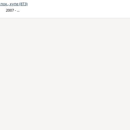
 пок., купе (8T3)
2007 - ...