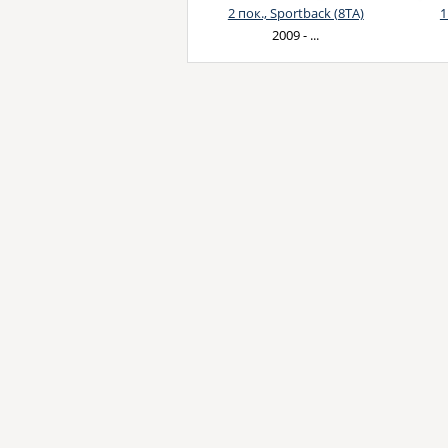
2 пок., Sportback (8TA)
1
2009 - ...