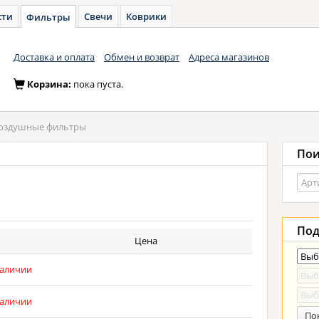
сти
Свечи
Коврики
Фильтры
Доставка и оплата
Обмен и возврат
Адреса магазинов
Корзина:
пока пуста.
оздушные фильтры
Пои
Под
Цена
наличии
наличии
По