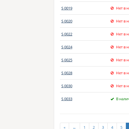
S 0019
Нет в 
S 0020
Нет в 
S 0022
Нет в 
S 0024
Нет в 
S 0025
Нет в 
S 0028
Нет в 
S 0030
Нет в 
S 0033
В нали
«
←
1
2
3
4
5