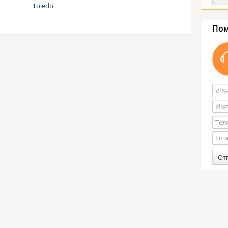
Toledo
Пом
От