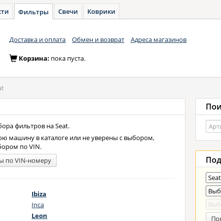
сти
Свечи
Коврики
Фильтры
Доставка и оплата
Обмен и возврат
Адреса магазинов
Корзина:
пока пуста.
at
Пои
ора фильтров на Seat.
ою машину в каталоге или не уверены с выбором,
бором по VIN.
Под
ы по VIN-номеру
Ibiza
Inca
Leon
По