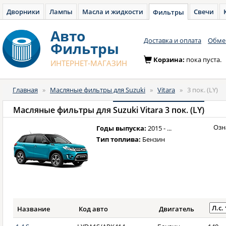
Дворники
Лампы
Масла и жидкости
Свечи
Фильтры
Авто
Доставка и оплата
Обмен
Фильтры
Корзина:
пока пуста.
ИНТЕРНЕТ-МАГАЗИН
Главная
»
Масляные фильтры для Suzuki
»
Vitara
»
3 пок. (LY)
Масляные фильтры для
Suzuki Vitara 3 пок. (LY)
Озн
Годы выпуска:
2015 - ...
Тип топлива:
Бензин
Название
Код авто
Двигатель