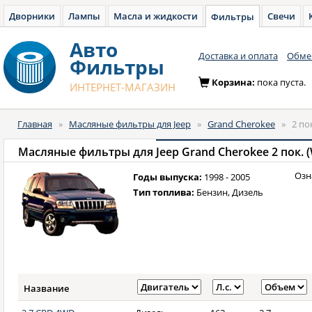
Дворники
Лампы
Масла и жидкости
Свечи
Фильтры
Авто
Доставка и оплата
Обмен
Фильтры
Корзина:
пока пуста.
ИНТЕРНЕТ-МАГАЗИН
Главная
»
Масляные фильтры для Jeep
»
Grand Cherokee
»
2 по
Масляные фильтры для
Jeep Grand Cherokee 2 пок. 
Озн
Годы выпуска:
1998 - 2005
Тип топлива:
Бензин, Дизель
Название