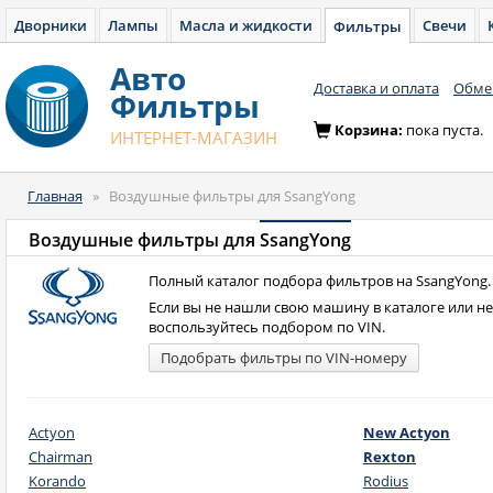
Дворники
Лампы
Масла и жидкости
Свечи
Фильтры
Авто
Доставка и оплата
Обмен
Фильтры
Корзина:
пока пуста.
ИНТЕРНЕТ-МАГАЗИН
Главная
»
Воздушные фильтры для SsangYong
Воздушные фильтры для
SsangYong
Полный каталог подбора фильтров на SsangYong.
Если вы не нашли свою машину в каталоге или н
воспользуйтесь подбором по VIN.
Подобрать фильтры по VIN-номеру
Actyon
New Actyon
Chairman
Rexton
Korando
Rodius