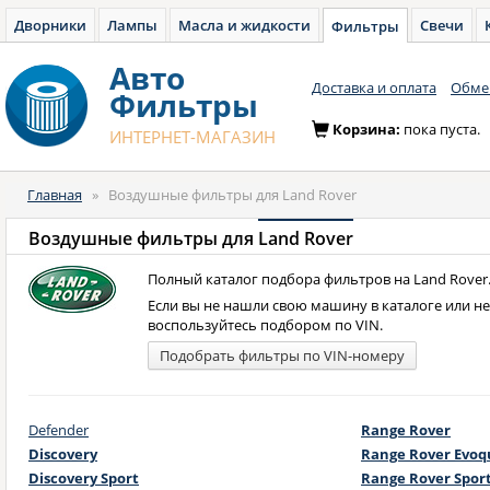
Дворники
Лампы
Масла и жидкости
Свечи
Фильтры
Авто
Доставка и оплата
Обмен
Фильтры
Корзина:
пока пуста.
ИНТЕРНЕТ-МАГАЗИН
Главная
»
Воздушные фильтры для Land Rover
Воздушные фильтры для
Land Rover
Полный каталог подбора фильтров на Land Rover
Если вы не нашли свою машину в каталоге или н
воспользуйтесь подбором по VIN.
Подобрать фильтры по VIN-номеру
Defender
Range Rover
Discovery
Range Rover Evoq
Discovery Sport
Range Rover Spor