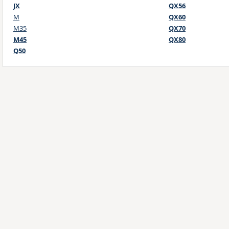
JX
QX56
M
QX60
M35
QX70
M45
QX80
Q50