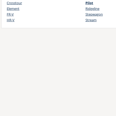
Crosstour
Pilot
Element
Ridgeline
FR-V
Stepwagon
HR-V
Stream