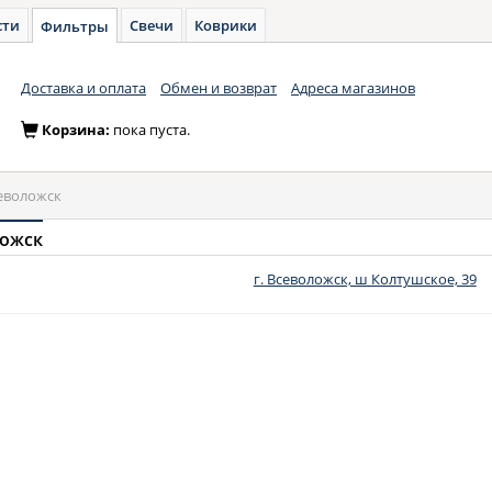
сти
Свечи
Коврики
Фильтры
Доставка и оплата
Обмен и возврат
Адреса магазинов
Корзина:
пока пуста.
севоложск
ложск
г. Всеволожск, ш Колтушское, 39