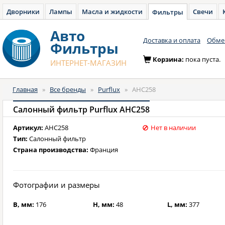
Дворники
Лампы
Масла и жидкости
Свечи
Фильтры
Авто
Доставка и оплата
Обмен
Фильтры
Корзина:
пока пуста.
ИНТЕРНЕТ-МАГАЗИН
Главная
»
Все бренды
»
Purflux
»
AHC258
Салонный фильтр Purflux AHC258
Артикул:
AHC258
Нет в наличии
Тип:
Салонный фильтр
Страна производства:
Франция
Фотографии и размеры
B, мм:
176
H, мм:
48
L, мм:
377