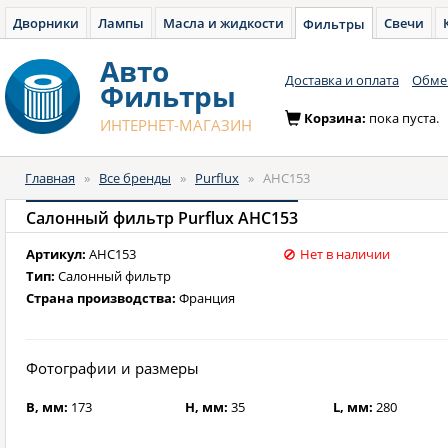
Дворники
Лампы
Масла и жидкости
Свечи
Фильтры
Авто
Доставка и оплата
Обмен
Фильтры
Корзина:
пока пуста.
ИНТЕРНЕТ-МАГАЗИН
Главная
»
Все бренды
»
Purflux
»
AHC153
Салонный фильтр Purflux AHC153
Артикул:
AHC153
Нет в наличии
Тип:
Салонный фильтр
Страна производства:
Франция
Фотографии и размеры
B, мм:
173
H, мм:
35
L, мм:
280