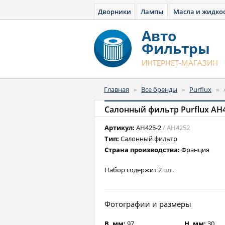
Дворники
Лампы
Масла и жидко
Авто
Фильтры
ИНТЕРНЕТ-МАГАЗИН
Главная
»
Все бренды
»
Purflux
»
Салонный фильтр Purflux AH
Артикул:
AH425-2
/ AH4252
Тип:
Салонный фильтр
Страна производства:
Франция
Набор содержит 2 шт.
Фотографии и размеры
B, мм:
97
H, мм:
30