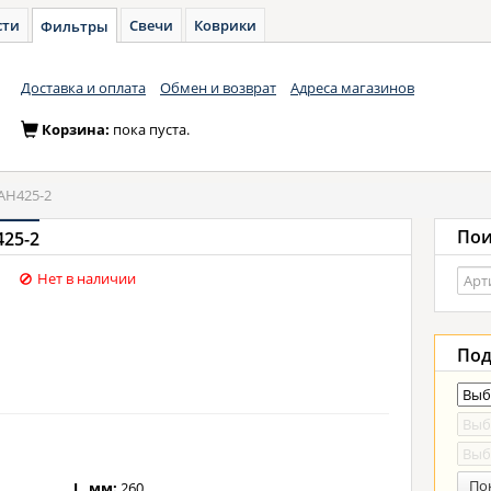
сти
Свечи
Коврики
Фильтры
Доставка и оплата
Обмен и возврат
Адреса магазинов
Корзина:
пока пуста.
AH425-2
Пои
425-2
Нет в наличии
Под
По
L, мм:
260