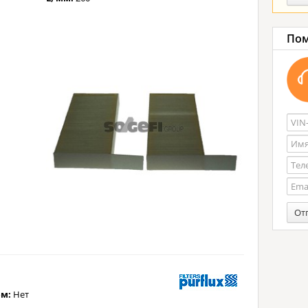
Пом
От
ем:
Нет