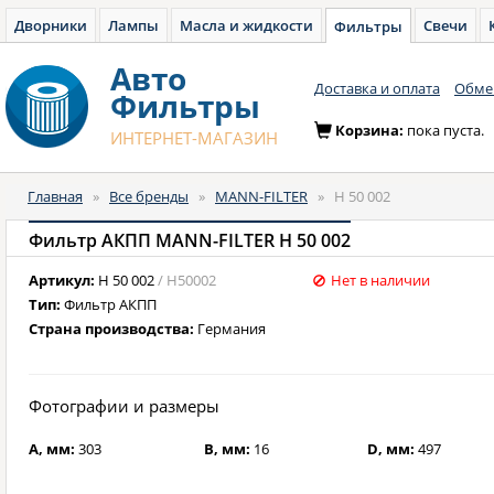
Дворники
Лампы
Масла и жидкости
Свечи
Фильтры
Авто
Доставка и оплата
Обмен
Фильтры
Корзина:
пока пуста.
ИНТЕРНЕТ-МАГАЗИН
Главная
»
Все бренды
»
MANN-FILTER
»
H 50 002
Фильтр АКПП MANN-FILTER H 50 002
Артикул:
H 50 002
/ H50002
Нет в наличии
Тип:
Фильтр АКПП
Страна производства:
Германия
Фотографии и размеры
A, мм:
303
B, мм:
16
D, мм:
497