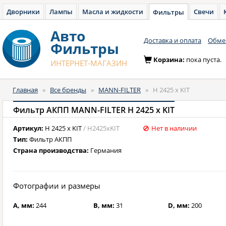
Дворники
Лампы
Масла и жидкости
Свечи
Фильтры
Авто
Доставка и оплата
Обмен
Фильтры
Корзина:
пока пуста.
ИНТЕРНЕТ-МАГАЗИН
Главная
»
Все бренды
»
MANN-FILTER
»
H 2425 x KIT
Фильтр АКПП MANN-FILTER H 2425 x KIT
Артикул:
H 2425 x KIT
/ H2425xKIT
Нет в наличии
Тип:
Фильтр АКПП
Страна производства:
Германия
Фотографии и размеры
A, мм:
244
B, мм:
31
D, мм:
200