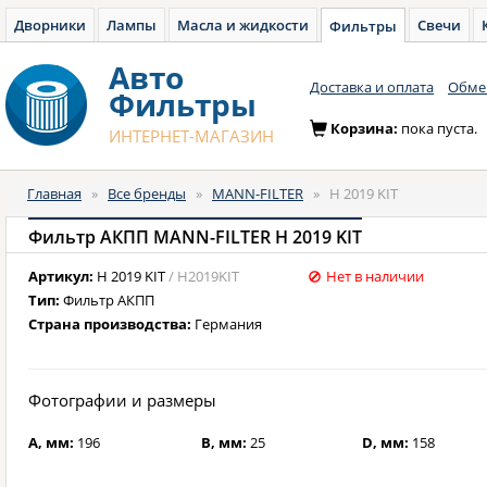
Дворники
Лампы
Масла и жидкости
Свечи
Фильтры
Авто
Доставка и оплата
Обмен
Фильтры
Корзина:
пока пуста.
ИНТЕРНЕТ-МАГАЗИН
Главная
»
Все бренды
»
MANN-FILTER
»
H 2019 KIT
Фильтр АКПП MANN-FILTER H 2019 KIT
Артикул:
H 2019 KIT
/ H2019KIT
Нет в наличии
Тип:
Фильтр АКПП
Страна производства:
Германия
Фотографии и размеры
A, мм:
196
B, мм:
25
D, мм:
158