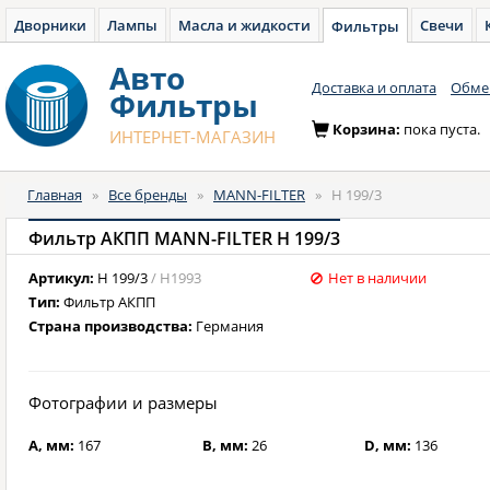
Дворники
Лампы
Масла и жидкости
Свечи
Фильтры
Авто
Доставка и оплата
Обмен
Фильтры
Корзина:
пока пуста.
ИНТЕРНЕТ-МАГАЗИН
Главная
»
Все бренды
»
MANN-FILTER
»
H 199/3
Фильтр АКПП MANN-FILTER H 199/3
Артикул:
H 199/3
/ H1993
Нет в наличии
Тип:
Фильтр АКПП
Страна производства:
Германия
Фотографии и размеры
A, мм:
167
B, мм:
26
D, мм:
136