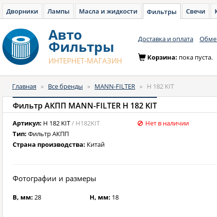
Дворники
Лампы
Масла и жидкости
Свечи
Фильтры
Авто
Доставка и оплата
Обмен
Фильтры
Корзина:
пока пуста.
ИНТЕРНЕТ-МАГАЗИН
Главная
»
Все бренды
»
MANN-FILTER
»
H 182 KIT
Фильтр АКПП MANN-FILTER H 182 KIT
Артикул:
H 182 KIT
/ H182KIT
Нет в наличии
Тип:
Фильтр АКПП
Страна производства:
Китай
Фотографии и размеры
B, мм:
28
H, мм:
18