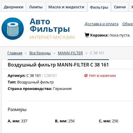
Дворники
Лампы
Масла и жидкости
Свечи
Фильтры
Авто
Доставка и оплата
Обмен
Фильтры
Корзина:
пока пуста.
ИНТЕРНЕТ-МАГАЗИН
Главная
»
Все бренды
»
MANN-FILTER
»
C 38 161
Воздушный фильтр MANN-FILTER C 38 161
Артикул:
C 38 161
/ C38161
Нет в наличии
Тип:
Воздушный фильтр
Страна производства:
Германия
Размеры
A, мм:
337
B, мм:
256
C, мм:
256