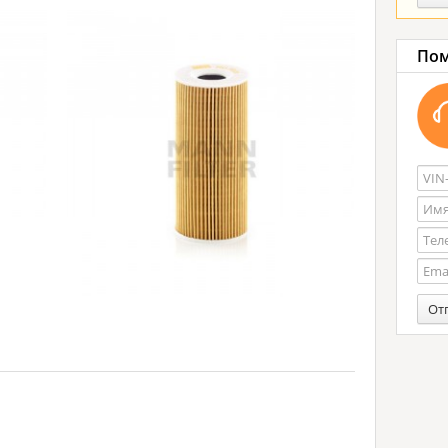
Пом
От