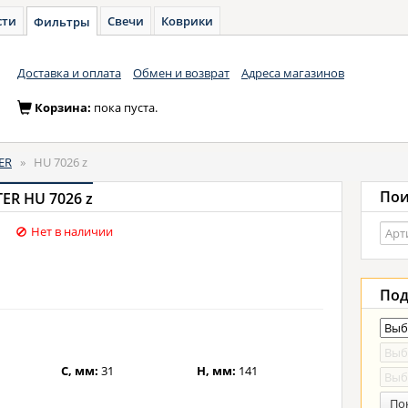
сти
Свечи
Коврики
Фильтры
Доставка и оплата
Обмен и возврат
Адреса магазинов
Корзина:
пока пуста.
ER
»
HU 7026 z
Пои
ER HU 7026 z
Нет в наличии
Под
C, мм:
31
H, мм:
141
По