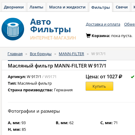
Дворники
Лампы
Масла и жидкости
Свечи
Фильтры
Авто
Доставка и оплата
Обмен
Фильтры
Корзина:
пока пуста.
ИНТЕРНЕТ-МАГАЗИН
Главная
»
Все бренды
»
MANN-FILTER
»
W 917/1
Масляный фильтр MANN-FILTER W 917/1
Цена: от 1027
Артикул:
W 917/1
/ W9171
Тип:
Масляный фильтр
Купить
Страна производства:
Германия
Фотографии и размеры
A, мм:
93
B, мм:
62
C, мм:
71
H, мм:
85