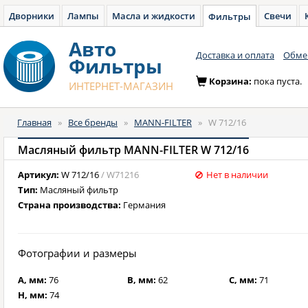
Дворники
Лампы
Масла и жидкости
Свечи
Фильтры
Авто
Доставка и оплата
Обмен
Фильтры
Корзина:
пока пуста.
ИНТЕРНЕТ-МАГАЗИН
Главная
»
Все бренды
»
MANN-FILTER
»
W 712/16
Масляный фильтр MANN-FILTER W 712/16
Артикул:
W 712/16
/ W71216
Нет в наличии
Тип:
Масляный фильтр
Страна производства:
Германия
Фотографии и размеры
A, мм:
76
B, мм:
62
C, мм:
71
H, мм:
74