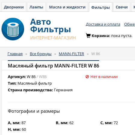
Дворники
Лампы
Масла и жидкости
Свечи
Фильтры
Авто
Доставка и оплата
Обмен
Фильтры
Корзина:
пока пуста.
ИНТЕРНЕТ-МАГАЗИН
Главная
»
Все бренды
»
MANN-FILTER
»
W 86
Масляный фильтр MANN-FILTER W 86
Артикул:
W 86
/ W86
Нет в наличии
Тип:
Масляный фильтр
Страна производства:
Германия
Фотографии и размеры
A, мм:
87
B, мм:
62
C, мм:
72
H, мм:
60