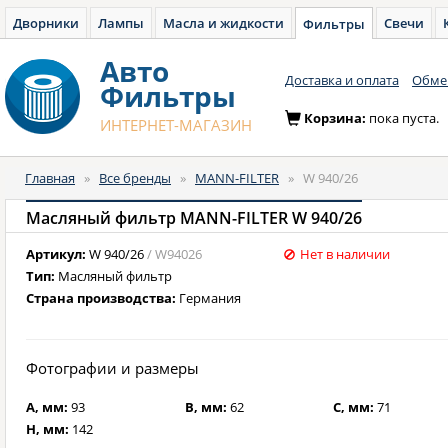
Дворники
Лампы
Масла и жидкости
Свечи
Фильтры
Авто
Доставка и оплата
Обмен
Фильтры
Корзина:
пока пуста.
ИНТЕРНЕТ-МАГАЗИН
Главная
»
Все бренды
»
MANN-FILTER
»
W 940/26
Масляный фильтр MANN-FILTER W 940/26
Артикул:
W 940/26
/ W94026
Нет в наличии
Тип:
Масляный фильтр
Страна производства:
Германия
Фотографии и размеры
A, мм:
93
B, мм:
62
C, мм:
71
H, мм:
142