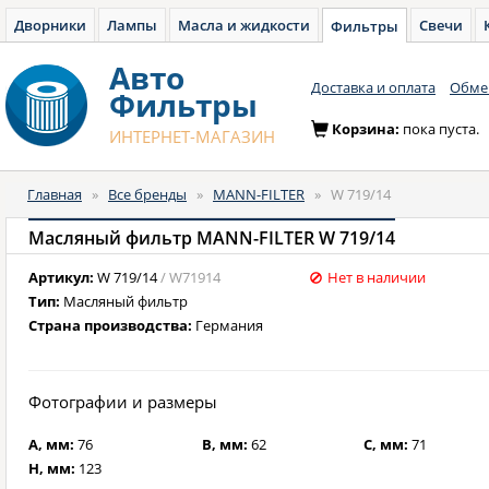
Дворники
Лампы
Масла и жидкости
Свечи
Фильтры
Авто
Доставка и оплата
Обмен
Фильтры
Корзина:
пока пуста.
ИНТЕРНЕТ-МАГАЗИН
Главная
»
Все бренды
»
MANN-FILTER
»
W 719/14
Масляный фильтр MANN-FILTER W 719/14
Артикул:
W 719/14
/ W71914
Нет в наличии
Тип:
Масляный фильтр
Страна производства:
Германия
Фотографии и размеры
A, мм:
76
B, мм:
62
C, мм:
71
H, мм:
123