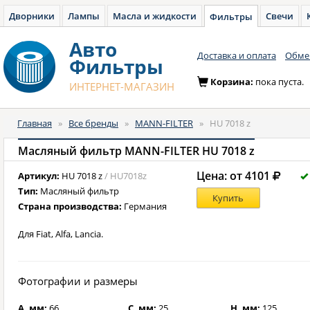
Дворники
Лампы
Масла и жидкости
Свечи
Фильтры
Авто
Доставка и оплата
Обмен
Фильтры
Корзина:
пока пуста.
ИНТЕРНЕТ-МАГАЗИН
Главная
»
Все бренды
»
MANN-FILTER
»
HU 7018 z
Масляный фильтр MANN-FILTER HU 7018 z
Цена: от 4101
Артикул:
HU 7018 z
/ HU7018z
Тип:
Масляный фильтр
Купить
Страна производства:
Германия
Для Fiat, Alfa, Lancia.
Фотографии и размеры
A, мм:
66
C, мм:
25
H, мм:
125