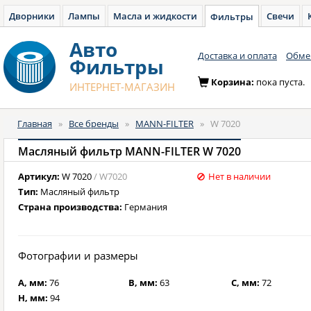
Дворники
Лампы
Масла и жидкости
Свечи
Фильтры
Авто
Доставка и оплата
Обмен
Фильтры
Корзина:
пока пуста.
ИНТЕРНЕТ-МАГАЗИН
Главная
»
Все бренды
»
MANN-FILTER
»
W 7020
Масляный фильтр MANN-FILTER W 7020
Артикул:
W 7020
/ W7020
Нет в наличии
Тип:
Масляный фильтр
Страна производства:
Германия
Фотографии и размеры
A, мм:
76
B, мм:
63
C, мм:
72
H, мм:
94