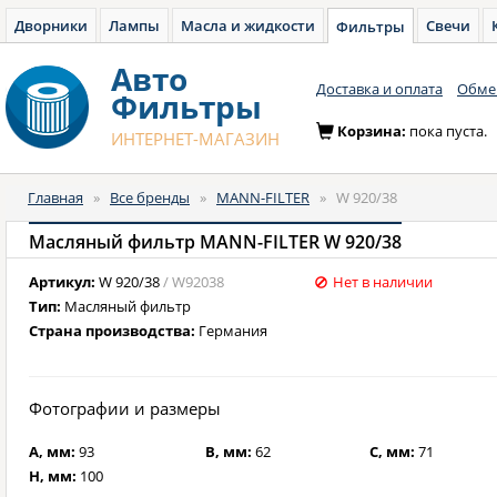
Дворники
Лампы
Масла и жидкости
Свечи
Фильтры
Авто
Доставка и оплата
Обмен
Фильтры
Корзина:
пока пуста.
ИНТЕРНЕТ-МАГАЗИН
Главная
»
Все бренды
»
MANN-FILTER
»
W 920/38
Масляный фильтр MANN-FILTER W 920/38
Артикул:
W 920/38
/ W92038
Нет в наличии
Тип:
Масляный фильтр
Страна производства:
Германия
Фотографии и размеры
A, мм:
93
B, мм:
62
C, мм:
71
H, мм:
100